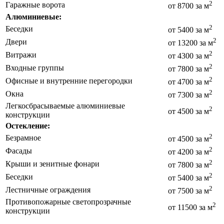
2
Гаражные ворота
от 8700 за м
Алюминиевые:
2
Беседки
от 5400 за м
2
Двери
от 13200 за м
2
Витражи
от 4300 за м
2
Входные группы
от 7800 за м
2
Офисные и внутренние перегородки
от 4700 за м
2
Окна
от 7300 за м
Легкосбрасываемые алюминиевые
2
от 4500 за м
конструкции
Остекление:
2
Безрамное
от 4500 за м
2
Фасады
от 4200 за м
2
Крыши и зенитные фонари
от 7800 за м
2
Беседки
от 5400 за м
2
Лестничные ограждения
от 7500 за м
Противопожарные светопрозрачные
2
от 11500 за м
конструкции